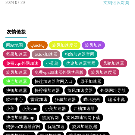
2024-07-29
支持
[0]
反对
[0]
友情链接
网站地图
QuickQ
旋风加速度器
旋风加速
坚果加速器
tiktok加速器
狗急加速器官网
免费vqn外网加速
小蓝鸟
优途加速器官网
风驰加速器
旋风加速器
免费vps加速器外网苹果版
旋风加速度器
快连加速器
快连加速器官网入口
原子加速器
快鸭加速器
快柠檬加速器
旋风加速度器
外网网址导航
软件中心
雷霆加速
狂飙加速器
哔咔漫画
瑞乐小说
小美
小美vpn
小美加速器
西柚加速器
快连加速器app
黑洞官网
旋风加速官网下载
蚂蚁vp加速器官网
优途加速
旋风加速度器