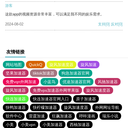
游客
这款app的视频资源非常丰富，可以满足我不同的娱乐需求。
2024-08-02
支持
[0]
反对
[0]
友情链接
网站地图
QuickQ
旋风加速度器
旋风加速
坚果加速器
tiktok加速器
狗急加速器官网
免费vqn外网加速
小蓝鸟
优途加速器官网
风驰加速器
旋风加速器
免费vps加速器外网苹果版
旋风加速度器
快连加速器
快连加速器官网入口
原子加速器
快鸭加速器
快柠檬加速器
旋风加速度器
外网网址导航
软件中心
雷霆加速
狂飙加速器
哔咔漫画
瑞乐小说
小美
小美vpn
小美加速器
西柚加速器