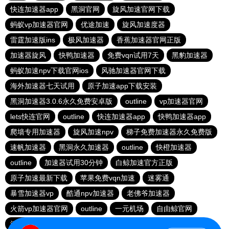
快连加速器app
黑洞官网
旋风加速官网下载
蚂蚁vp加速器官网
优途加速
旋风加速度器
雷霆加速版ins
极风加速器
香蕉加速器官网正版
加速器旋风
快鸭加速器
免费vqn试用7天
黑豹加速器
蚂蚁加速npv下载官网ios
风驰加速器官网下载
海外加速器七天试用
原子加速app下载安装
黑洞加速器3.0.6永久免费安卓版
outline
vp加速器官网
lets快连官网
outline
快连加速器app
快鸭加速器app
爬墙专用加速器
旋风加速npv
梯子免费加速器永久免费版
速帆加速器
黑洞永久加速器
outline
快橙加速器
outline
加速器试用30分钟
白鲸加速官方正版
原子加速最新下载
苹果免费vqn加速
迷雾通
暴雪加速器vp
酷通npv加速器
老佛爷加速器
火箭vp加速器官网
outline
一元机场
自由鲸官网
河马加速
快连app
快鸭