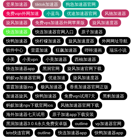
坚果加速器
tiktok加速器
狗急加速器官网
免费vqn外网加速
小蓝鸟
优途加速器官网
风驰加速器
旋风加速器
免费vps加速器外网苹果版
旋风加速度器
快连加速器
快连加速器官网入口
原子加速器
快鸭加速器
快柠檬加速器
旋风加速度器
外网网址导航
软件中心
雷霆加速
狂飙加速器
哔咔漫画
瑞乐小说
小美
小美vpn
小美加速器
西柚加速器
快连加速器app
黑洞官网
旋风加速官网下载
蚂蚁vp加速器官网
优途加速
旋风加速度器
雷霆加速版ins
极风加速器
香蕉加速器官网正版
加速器旋风
快鸭加速器
免费vqn试用7天
黑豹加速器
蚂蚁加速npv下载官网ios
风驰加速器官网下载
海外加速器七天试用
原子加速app下载安装
黑洞加速器3.0.6永久免费安卓版
outline
vp加速器官网
lets快连官网
outline
快连加速器app
快鸭加速器app