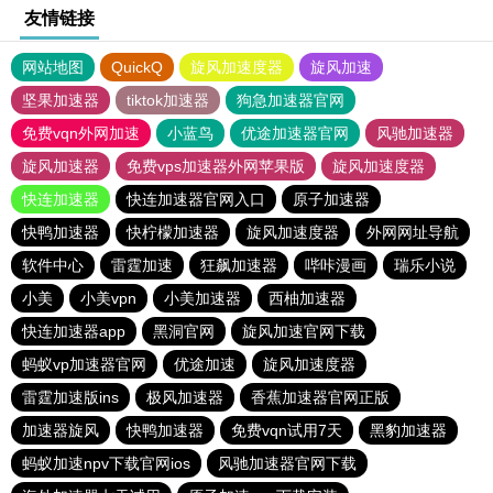
友情链接
网站地图
QuickQ
旋风加速度器
旋风加速
坚果加速器
tiktok加速器
狗急加速器官网
免费vqn外网加速
小蓝鸟
优途加速器官网
风驰加速器
旋风加速器
免费vps加速器外网苹果版
旋风加速度器
快连加速器
快连加速器官网入口
原子加速器
快鸭加速器
快柠檬加速器
旋风加速度器
外网网址导航
软件中心
雷霆加速
狂飙加速器
哔咔漫画
瑞乐小说
小美
小美vpn
小美加速器
西柚加速器
快连加速器app
黑洞官网
旋风加速官网下载
蚂蚁vp加速器官网
优途加速
旋风加速度器
雷霆加速版ins
极风加速器
香蕉加速器官网正版
加速器旋风
快鸭加速器
免费vqn试用7天
黑豹加速器
蚂蚁加速npv下载官网ios
风驰加速器官网下载