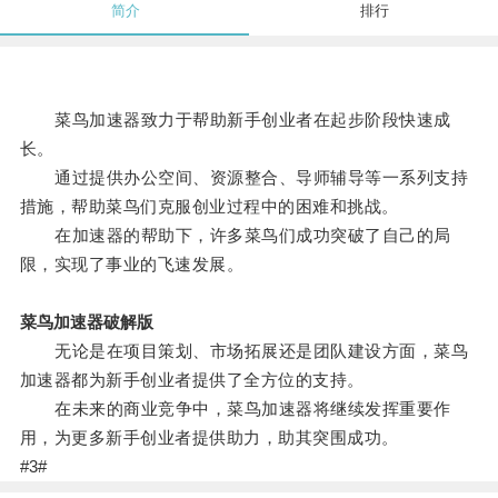
简介
排行
菜鸟加速器致力于帮助新手创业者在起步阶段快速成
长。
通过提供办公空间、资源整合、导师辅导等一系列支持
措施，帮助菜鸟们克服创业过程中的困难和挑战。
在加速器的帮助下，许多菜鸟们成功突破了自己的局
限，实现了事业的飞速发展。
菜鸟加速器破解版
无论是在项目策划、市场拓展还是团队建设方面，菜鸟
加速器都为新手创业者提供了全方位的支持。
在未来的商业竞争中，菜鸟加速器将继续发挥重要作
用，为更多新手创业者提供助力，助其突围成功。
#3#