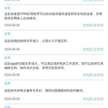
游客
这款加速器VPM应用程序可以给你提供最高速度和安全性的连接，并帮
助你在网络上自由移动。
2024-08-06
支持
[0]
反对
[0]
游客
这款游戏的剧情非常感人，让我久久不能忘怀。
2024-08-06
支持
[0]
反对
[0]
游客
这款app的功能非常强大，可以满足我所有的工作需求。我可以使用它来
编辑文档、制作演示文稿、管理日程安排等。
2024-08-06
支持
[0]
反对
[0]
游客
这款软件的售后服务非常好，遇到问题都能得到及时解决。
2024-08-06
支持
[0]
反对
[0]
游客