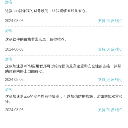
游客
这款app就像我的财务顾问，让我能够省钱又省心。
2024-08-06
支持
[0]
反对
[0]
游客
这款软件的价格非常实惠，值得推荐。
2024-08-06
支持
[0]
反对
[0]
游客
这款加速器VPM应用程序可以给你提供最高速度和安全性的连接，并帮
助你在网络上自由移动。
2024-08-06
支持
[0]
反对
[0]
游客
这款加速器app的安全性有待提高，可以加强防护措施，比如增加双重验
证。
2024-08-06
支持
[0]
反对
[0]