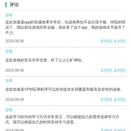
评论
游客
这款加速器app的加速效果非常好，玩游戏再也不会出现卡顿、掉线的情
况了。我以前玩游戏经常会输，现在有了这个app，我的游戏水平提升了
不少。
2024-08-06
支持
[0]
反对
[0]
游客
这款游戏的音乐非常优美，听了让人心旷神怡。
2024-08-06
支持
[0]
反对
[0]
游客
这款加速器VPM应用程序可以给你提供全球覆盖和最高安全性的连接。
2024-08-06
支持
[0]
反对
[0]
游客
这款学习软件的学习方式非常灵活，可以根据自己的需求选择学习方
式。我可以根据自己的时间安排学习进度。
2024-08-06
支持
[0]
反对
[0]