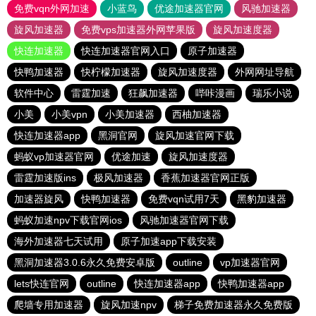
免费vqn外网加速
小蓝鸟
优途加速器官网
风驰加速器
旋风加速器
免费vps加速器外网苹果版
旋风加速度器
快连加速器
快连加速器官网入口
原子加速器
快鸭加速器
快柠檬加速器
旋风加速度器
外网网址导航
软件中心
雷霆加速
狂飙加速器
哔咔漫画
瑞乐小说
小美
小美vpn
小美加速器
西柚加速器
快连加速器app
黑洞官网
旋风加速官网下载
蚂蚁vp加速器官网
优途加速
旋风加速度器
雷霆加速版ins
极风加速器
香蕉加速器官网正版
加速器旋风
快鸭加速器
免费vqn试用7天
黑豹加速器
蚂蚁加速npv下载官网ios
风驰加速器官网下载
海外加速器七天试用
原子加速app下载安装
黑洞加速器3.0.6永久免费安卓版
outline
vp加速器官网
lets快连官网
outline
快连加速器app
快鸭加速器app
爬墙专用加速器
旋风加速npv
梯子免费加速器永久免费版