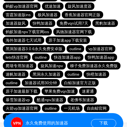
蚂蚁vp加速器官网
优途加速
旋风加速度器
雷霆加速版ins
极风加速器
香蕉加速器官网正版
加速器旋风
快鸭加速器
免费vqn试用7天
黑豹加速器
蚂蚁加速npv下载官网ios
风驰加速器官网下载
海外加速器七天试用
原子加速app下载安装
黑洞加速器3.0.6永久免费安卓版
outline
vp加速器官网
lets快连官网
outline
快连加速器app
快鸭加速器app
爬墙专用加速器
旋风加速npv
梯子免费加速器永久免费版
速帆加速器
黑洞永久加速器
outline
快橙加速器
outline
加速器试用30分钟
白鲸加速官方正版
原子加速最新下载
苹果免费vqn加速
迷雾通
暴雪加速器vp
酷通npv加速器
老佛爷加速器
火箭vp加速器官网
outline
一元机场
自由鲸官网
河马加速
快连app
快鸭
永久免费使用的加速器
下载