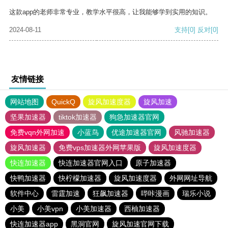
这款app的老师非常专业，教学水平很高，让我能够学到实用的知识。
2024-08-11
支持
[0]
反对
[0]
友情链接
网站地图
QuickQ
旋风加速度器
旋风加速
坚果加速器
tiktok加速器
狗急加速器官网
免费vqn外网加速
小蓝鸟
优途加速器官网
风驰加速器
旋风加速器
免费vps加速器外网苹果版
旋风加速度器
快连加速器
快连加速器官网入口
原子加速器
快鸭加速器
快柠檬加速器
旋风加速度器
外网网址导航
软件中心
雷霆加速
狂飙加速器
哔咔漫画
瑞乐小说
小美
小美vpn
小美加速器
西柚加速器
快连加速器app
黑洞官网
旋风加速官网下载