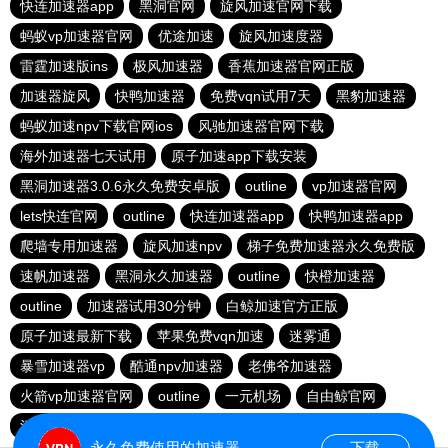
快连加速器app
黑洞官网
旋风加速官网下载
蚂蚁vp加速器官网
优途加速
旋风加速度器
雷霆加速版ins
极风加速器
香蕉加速器官网正版
加速器旋风
快鸭加速器
免费vqn试用7天
黑豹加速器
蚂蚁加速npv下载官网ios
风驰加速器官网下载
海外加速器七天试用
原子加速app下载安装
黑洞加速器3.0.6永久免费安卓版
outline
vp加速器官网
lets快连官网
outline
快连加速器app
快鸭加速器app
爬墙专用加速器
旋风加速npv
梯子免费加速器永久免费版
速帆加速器
黑洞永久加速器
outline
快橙加速器
outline
加速器试用30分钟
白鲸加速官方正版
原子加速最新下载
苹果免费vqn加速
迷雾通
暴雪加速器vp
酷通npv加速器
老佛爷加速器
火箭vp加速器官网
outline
一元机场
自由鲸官网
河马加速
快连app
快鸭
永久免费使用的加速器
下载