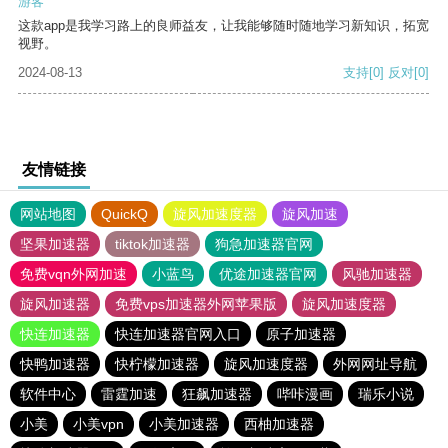
游客
这款app是我学习路上的良师益友，让我能够随时随地学习新知识，拓宽
视野。
2024-08-13
支持
[0]
反对
[0]
友情链接
网站地图
QuickQ
旋风加速度器
旋风加速
坚果加速器
tiktok加速器
狗急加速器官网
免费vqn外网加速
小蓝鸟
优途加速器官网
风驰加速器
旋风加速器
免费vps加速器外网苹果版
旋风加速度器
快连加速器
快连加速器官网入口
原子加速器
快鸭加速器
快柠檬加速器
旋风加速度器
外网网址导航
软件中心
雷霆加速
狂飙加速器
哔咔漫画
瑞乐小说
小美
小美vpn
小美加速器
西柚加速器