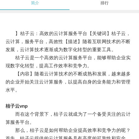
简介
排行
】桔子云：高效的云计算服务平台【关键词】桔子云，
云计算，服务平台，高效性【描述】随着互联网技术的不断
发展，云计算技术逐渐成为数字化转型的重要工具。
桔子云是一个高效的云计算服务平台，能够帮助企业实
现数字化转型，提高工作效率和竞争力。
【内容】随着云计算技术的不断成熟和发展，越来越多
的企业开始关注云计算服务，以提高自身的业务能力和管理
水平。
桔子云vnp
而在这个背景下，桔子云就成为了一个备受关注的云计
算服务平台。
那么，桔子云是如何帮助企业提高效率和竞争力的呢？
首先，桔子云提供的云计算服务具有高度的可靠性和安全