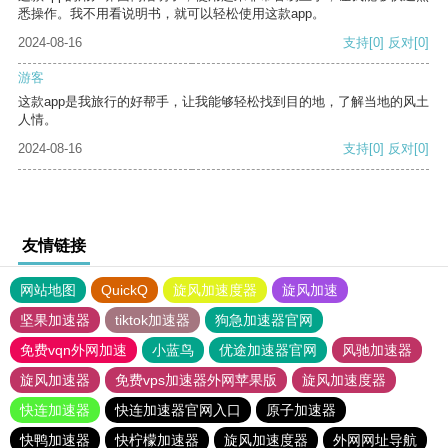
悉操作。我不用看说明书，就可以轻松使用这款app。
2024-08-16
支持
[0]
反对
[0]
游客
这款app是我旅行的好帮手，让我能够轻松找到目的地，了解当地的风土
人情。
2024-08-16
支持
[0]
反对
[0]
友情链接
网站地图
QuickQ
旋风加速度器
旋风加速
坚果加速器
tiktok加速器
狗急加速器官网
免费vqn外网加速
小蓝鸟
优途加速器官网
风驰加速器
旋风加速器
免费vps加速器外网苹果版
旋风加速度器
快连加速器
快连加速器官网入口
原子加速器
快鸭加速器
快柠檬加速器
旋风加速度器
外网网址导航