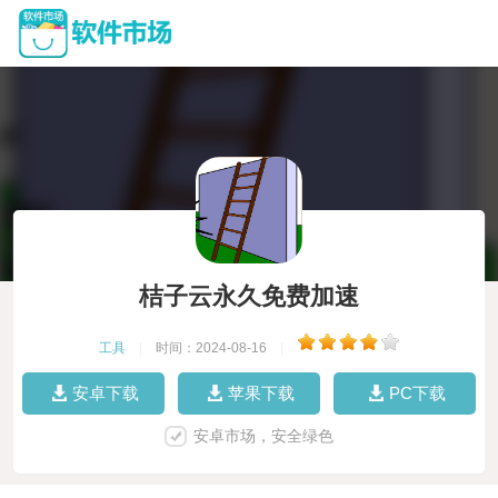
桔子云永久免费加速
工具
|
时间：2024-08-16
|
安卓下载
苹果下载
PC下载
安卓市场，安全绿色