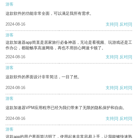
游客
这款软件的功能非常全面，可以满足我所有需求。
2024-08-16
支持
[0]
反对
[0]
游客
这款加速器app简直是居家旅行必备神器，无论是看视频、玩游戏还是工
作办公，都能畅享高速网络，再也不用担心网速卡顿了。
2024-08-16
支持
[0]
反对
[0]
游客
这款软件的界面设计非常简洁，一目了然。
2024-08-16
支持
[0]
反对
[0]
游客
这款加速器VPM应用程序已经为我们带来了无限的隐私保护和自由。
2024-08-16
支持
[0]
反对
[0]
游客
这款app的用户界面简洁明了，使用起来非常容易上手，让我能够快速熟