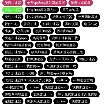
旋风加速器
免费vps加速器外网苹果版
旋风加速度器
快连加速器
快连加速器官网入口
原子加速器
快鸭加速器
快柠檬加速器
旋风加速度器
外网网址导航
软件中心
雷霆加速
狂飙加速器
哔咔漫画
瑞乐小说
小美
小美vpn
小美加速器
西柚加速器
快连加速器app
黑洞官网
旋风加速官网下载
蚂蚁vp加速器官网
优途加速
旋风加速度器
雷霆加速版ins
极风加速器
香蕉加速器官网正版
加速器旋风
快鸭加速器
免费vqn试用7天
黑豹加速器
蚂蚁加速npv下载官网ios
风驰加速器官网下载
海外加速器七天试用
原子加速app下载安装
黑洞加速器3.0.6永久免费安卓版
outline
vp加速器官网
lets快连官网
outline
快连加速器app
快鸭加速器app
爬墙专用加速器
旋风加速npv
梯子免费加速器永久免费版
速帆加速器
黑洞永久加速器
outline
快橙加速器