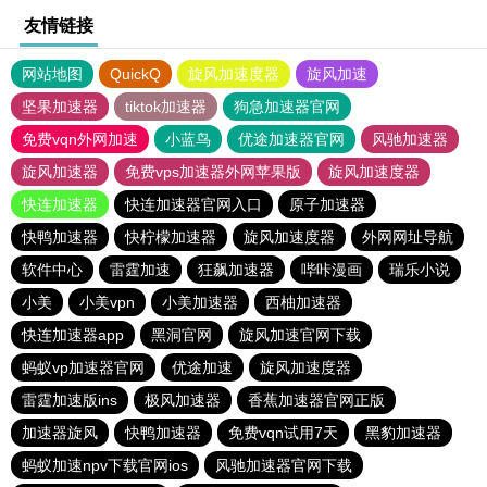
友情链接
网站地图
QuickQ
旋风加速度器
旋风加速
坚果加速器
tiktok加速器
狗急加速器官网
免费vqn外网加速
小蓝鸟
优途加速器官网
风驰加速器
旋风加速器
免费vps加速器外网苹果版
旋风加速度器
快连加速器
快连加速器官网入口
原子加速器
快鸭加速器
快柠檬加速器
旋风加速度器
外网网址导航
软件中心
雷霆加速
狂飙加速器
哔咔漫画
瑞乐小说
小美
小美vpn
小美加速器
西柚加速器
快连加速器app
黑洞官网
旋风加速官网下载
蚂蚁vp加速器官网
优途加速
旋风加速度器
雷霆加速版ins
极风加速器
香蕉加速器官网正版
加速器旋风
快鸭加速器
免费vqn试用7天
黑豹加速器
蚂蚁加速npv下载官网ios
风驰加速器官网下载