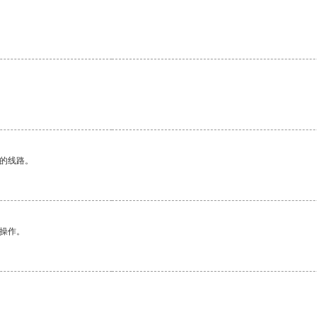
区的线路。
悉操作。