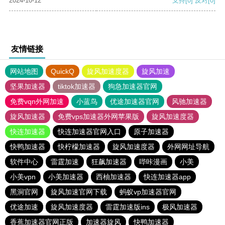
2024-10-12
支持
[0]
反对
[0]
友情链接
网站地图
QuickQ
旋风加速度器
旋风加速
坚果加速器
tiktok加速器
狗急加速器官网
免费vqn外网加速
小蓝鸟
优途加速器官网
风驰加速器
旋风加速器
免费vps加速器外网苹果版
旋风加速度器
快连加速器
快连加速器官网入口
原子加速器
快鸭加速器
快柠檬加速器
旋风加速度器
外网网址导航
软件中心
雷霆加速
狂飙加速器
哔咔漫画
小美
小美vpn
小美加速器
西柚加速器
快连加速器app
黑洞官网
旋风加速官网下载
蚂蚁vp加速器官网
优途加速
旋风加速度器
雷霆加速版ins
极风加速器
香蕉加速器官网正版
加速器旋风
快鸭加速器