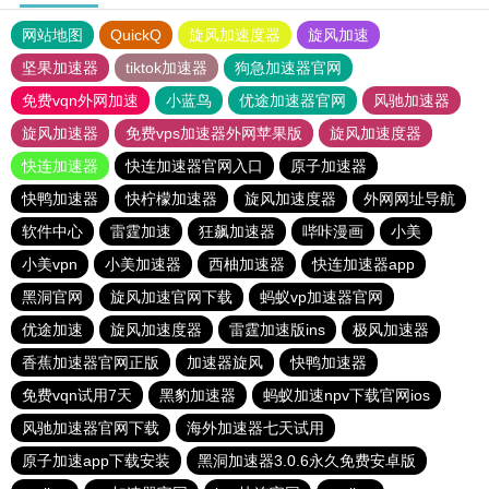
网站地图
QuickQ
旋风加速度器
旋风加速
坚果加速器
tiktok加速器
狗急加速器官网
免费vqn外网加速
小蓝鸟
优途加速器官网
风驰加速器
旋风加速器
免费vps加速器外网苹果版
旋风加速度器
快连加速器
快连加速器官网入口
原子加速器
快鸭加速器
快柠檬加速器
旋风加速度器
外网网址导航
软件中心
雷霆加速
狂飙加速器
哔咔漫画
小美
小美vpn
小美加速器
西柚加速器
快连加速器app
黑洞官网
旋风加速官网下载
蚂蚁vp加速器官网
优途加速
旋风加速度器
雷霆加速版ins
极风加速器
香蕉加速器官网正版
加速器旋风
快鸭加速器
免费vqn试用7天
黑豹加速器
蚂蚁加速npv下载官网ios
风驰加速器官网下载
海外加速器七天试用
原子加速app下载安装
黑洞加速器3.0.6永久免费安卓版