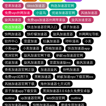
坚果加速器
tiktok加速器
狗急加速器官网
免费vqn外网加速
小蓝鸟
优途加速器官网
风驰加速器
旋风加速器
免费vps加速器外网苹果版
旋风加速度器
快连加速器
快连加速器官网入口
原子加速器
快鸭加速器
快柠檬加速器
旋风加速度器
外网网址导航
软件中心
雷霆加速
狂飙加速器
哔咔漫画
小美
小美vpn
小美加速器
西柚加速器
快连加速器app
黑洞官网
旋风加速官网下载
蚂蚁vp加速器官网
优途加速
旋风加速度器
雷霆加速版ins
极风加速器
香蕉加速器官网正版
加速器旋风
快鸭加速器
免费vqn试用7天
黑豹加速器
蚂蚁加速npv下载官网ios
风驰加速器官网下载
海外加速器七天试用
原子加速app下载安装
黑洞加速器3.0.6永久免费安卓版
outline
vp加速器官网
lets快连官网
outline
快连加速器app
快鸭加速器app
爬墙专用加速器