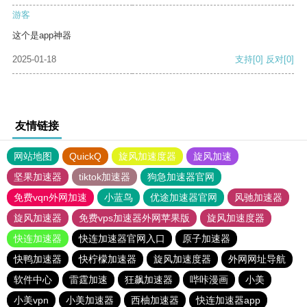
游客
这个是app神器
2025-01-18
支持
[0]
反对
[0]
友情链接
网站地图
QuickQ
旋风加速度器
旋风加速
坚果加速器
tiktok加速器
狗急加速器官网
免费vqn外网加速
小蓝鸟
优途加速器官网
风驰加速器
旋风加速器
免费vps加速器外网苹果版
旋风加速度器
快连加速器
快连加速器官网入口
原子加速器
快鸭加速器
快柠檬加速器
旋风加速度器
外网网址导航
软件中心
雷霆加速
狂飙加速器
哔咔漫画
小美
小美vpn
小美加速器
西柚加速器
快连加速器app