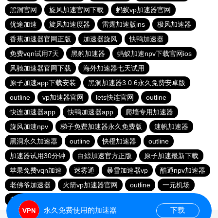
黑洞官网
旋风加速官网下载
蚂蚁vp加速器官网
优途加速
旋风加速度器
雷霆加速版ins
极风加速器
香蕉加速器官网正版
加速器旋风
快鸭加速器
免费vqn试用7天
黑豹加速器
蚂蚁加速npv下载官网ios
风驰加速器官网下载
海外加速器七天试用
原子加速app下载安装
黑洞加速器3.0.6永久免费安卓版
outline
vp加速器官网
lets快连官网
outline
快连加速器app
快鸭加速器app
爬墙专用加速器
旋风加速npv
梯子免费加速器永久免费版
速帆加速器
黑洞永久加速器
outline
快橙加速器
outline
加速器试用30分钟
白鲸加速官方正版
原子加速最新下载
苹果免费vqn加速
迷雾通
暴雪加速器vp
酷通npv加速器
老佛爷加速器
火箭vp加速器官网
outline
一元机场
自由鲸官网
河马加速
快连app
快鸭
永久免费使用的加速器
下载