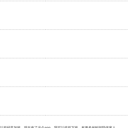
。
我以前经常加班，现在有了这个app，我可以提前下班，有更多的时间陪伴家人。