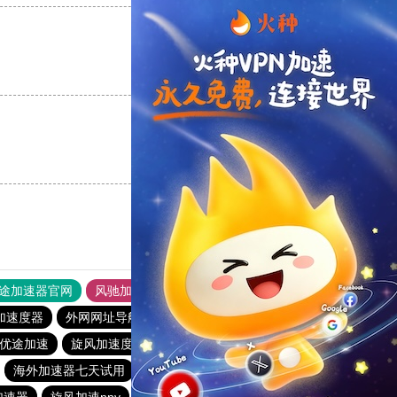
支持
[0]
反对
[0]
支持
[0]
反对
[0]
途加速器官网
风驰加速器
旋风加速器
加速度器
外网网址导航
软件中心
雷霆加速
狂飙加速器
优途加速
旋风加速度器
雷霆加速版ins
极风加速器
海外加速器七天试用
原子加速app下载安装
加速器
旋风加速npv
梯子免费加速器永久免费版