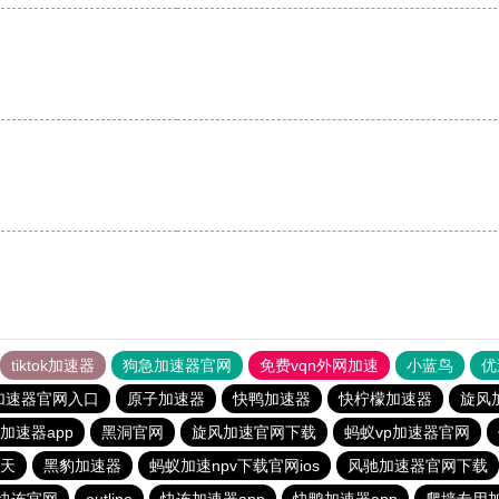
tiktok加速器
狗急加速器官网
免费vqn外网加速
小蓝鸟
优
加速器官网入口
原子加速器
快鸭加速器
快柠檬加速器
旋风
加速器app
黑洞官网
旋风加速官网下载
蚂蚁vp加速器官网
7天
黑豹加速器
蚂蚁加速npv下载官网ios
风驰加速器官网下载
ts快连官网
outline
快连加速器app
快鸭加速器app
爬墙专用