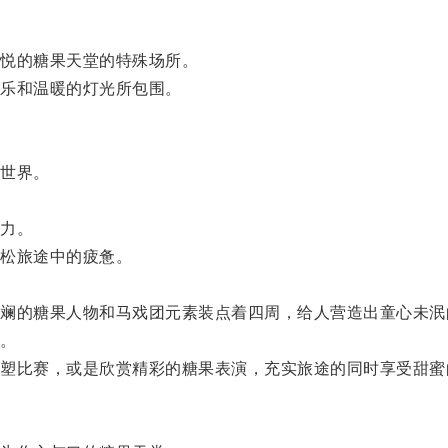
悦的糖果天堂的特殊场所。
乐和温暖的灯光所包围。
世界。
力。
松旅途中的疲惫。
的糖果人物和马戏团元素装点着四周，给人营造出童心未泯
。
比赛，或是欣赏精彩的糖果表演，充实旅途的同时享受甜蜜
。