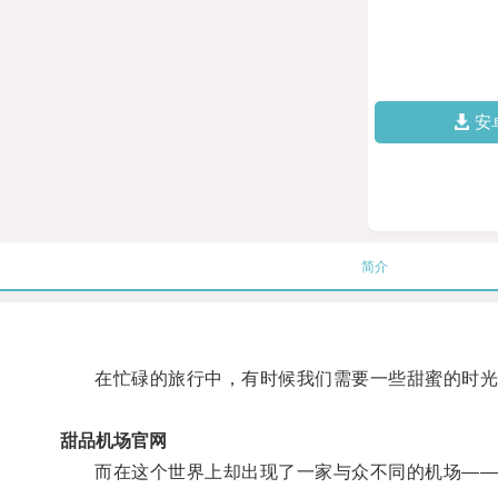
安
简介
在忙碌的旅行中，有时候我们需要一些甜蜜的时光
甜品机场官网
而在这个世界上却出现了一家与众不同的机场——