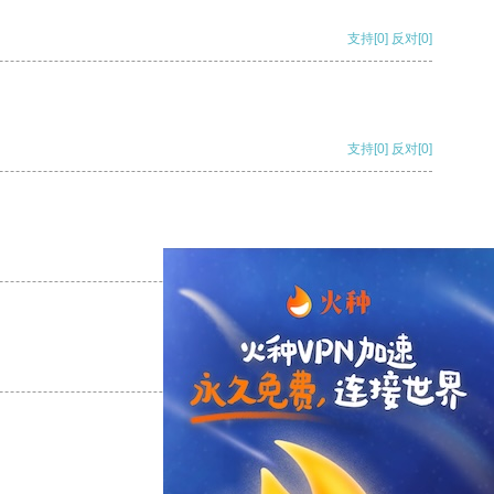
支持
[0]
反对
[0]
支持
[0]
反对
[0]
支持
[0]
反对
[0]
支持
[0]
反对
[0]
支持
[0]
反对
[0]