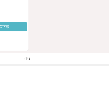
PC下载
排行