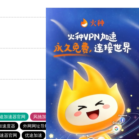
支持
[0]
反对
[0]
支持
[0]
反对
[0]
支持
[0]
反对
[0]
途加速器官网
风驰加速器
旋风加速器
加速度器
外网网址导航
软件中心
雷霆加速
狂飙加速器
加速器官网
优途加速
旋风加速度器
雷霆加速版ins